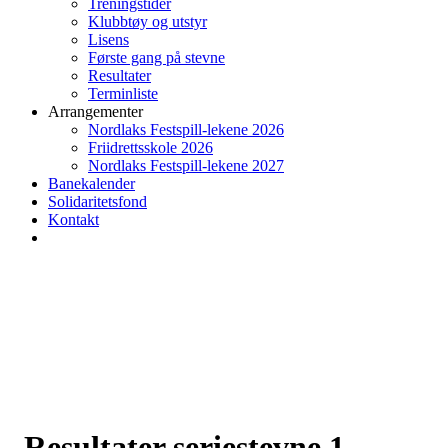
Treningstider
Klubbtøy og utstyr
Lisens
Første gang på stevne
Resultater
Terminliste
Arrangementer
Nordlaks Festspill-lekene 2026
Friidrettsskole 2026
Nordlaks Festspill-lekene 2027
Banekalender
Solidaritetsfond
Kontakt
Resultater seriestevne 1