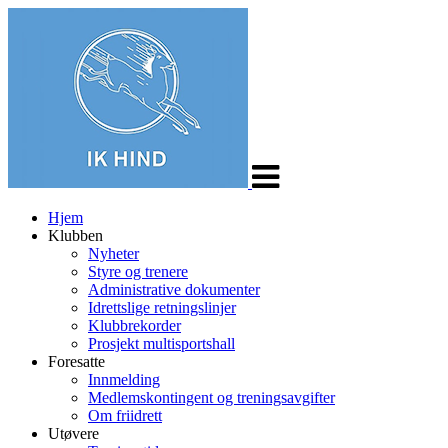
Veksle
navigasjon
Hjem
Klubben
Nyheter
Styre og trenere
Administrative dokumenter
Idrettslige retningslinjer
Klubbrekorder
Prosjekt multisportshall
Foresatte
Innmelding
Medlemskontingent og treningsavgifter
Om friidrett
Utøvere