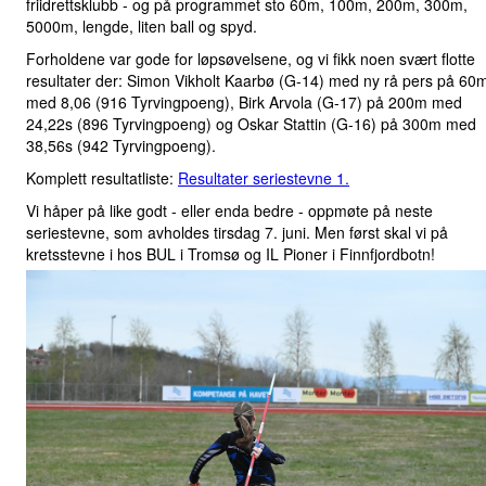
friidrettsklubb - og på programmet sto 60m, 100m, 200m, 300m,
5000m, lengde, liten ball og spyd.
Forholdene var gode for løpsøvelsene, og vi fikk noen svært flotte
resultater der: Simon Vikholt Kaarbø (G-14) med ny rå pers på 60
med 8,06 (916 Tyrvingpoeng), Birk Arvola (G-17) på 200m med
24,22s (896 Tyrvingpoeng) og Oskar Stattin (G-16) på 300m med
38,56s (942 Tyrvingpoeng)
.
Komplett resultatliste:
Resultater seriestevne 1
.
Vi håper på like godt - eller enda bedre - oppmøte på neste
seriestevne, som avholdes tirsdag 7. juni. Men først skal vi på
kretsstevne i hos BUL i Tromsø og IL Pioner i Finnfjordbotn!