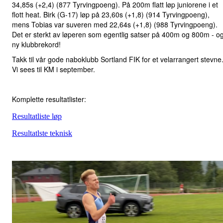
34,85s
(+2,4) (877 Tyrvingpoeng). På 200m flatt løp juniorene i et
flott heat. Birk (G-17) løp på 23,60s
(+1,8) (914 Tyrvingpoeng),
mens Tobias var suveren med 22,64s
(+1,8) (988 Tyrvingpoeng).
Det er sterkt av løperen som egentlig satser på 400m og 800m - o
ny klubbrekord!
Takk til vår gode naboklubb Sortland FIK for et velarrangert stevne
Vi sees til KM i september.
Komplette resultatlister:
Resultatliste løp
Resultatlste teknisk