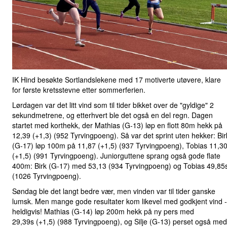
IK Hind besøkte Sortlandslekene med 17 motiverte utøvere, klare
for første kretsstevne etter sommerferien.
Lørdagen var det litt vind som til tider bikket over de "gyldige" 2
sekundmetrene, og etterhvert ble det også en del regn. Dagen
startet med korthekk, der Mathias (G-13) løp en flott 80m hekk på
12,39 (+1,3) (952 Tyrvingpoeng). Så var det sprint uten hekker: Bir
(G-17) løp 100m på 11,87
(+1,5) (937 Tyrvingpoeng), Tobias 11,3
(+1,5) (991 Tyrvingpoeng). Juniorguttene sprang også gode flate
400m: Birk (G-17) med 53,13
(934 Tyrvingpoeng) og Tobias 49,85
(1026 Tyrvingpoeng).
Søndag ble det langt bedre vær, men vinden var til tider ganske
lumsk. Men mange gode resultater kom likevel med godkjent vind -
heldigvis! Mathias (G-14) løp 200m hekk på ny pers med
29,39s
(+1,5) (988 Tyrvingpoeng), og Silje (G-13) perset også med