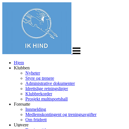
Veksle
navigasjon
Hjem
Klubben
Nyheter
Styre og trenere
Administrative dokumenter
Idrettslige retningslinjer
Klubbrekorder
Prosjekt multisportshall
Foresatte
Innmelding
Medlemskontingent og treningsavgifter
Om friidrett
Utøvere