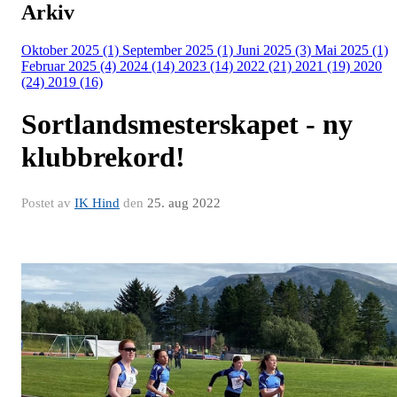
Arkiv
Oktober 2025 (1)
September 2025 (1)
Juni 2025 (3)
Mai 2025 (1)
Februar 2025 (4)
2024 (14)
2023 (14)
2022 (21)
2021 (19)
2020
(24)
2019 (16)
Sortlandsmesterskapet - ny
klubbrekord!
Postet av
IK Hind
den
25. aug 2022