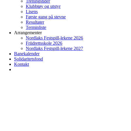
Treningstider
Klubbtøy og utstyr
Lisens
Første gang på stevne
Resultater
Terminliste
Arrangementer
Nordlaks Festspill-lekene 2026
Friidrettsskole 2026
Nordlaks Festspill-lekene 2027
Banekalender
Solidaritetsfond
Kontakt