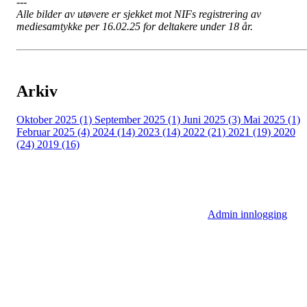
---
Alle bilder av utøvere er sjekket mot NIFs registrering av
mediesamtykke per 16.02.25 for deltakere under 18 år.
Arkiv
Oktober 2025 (1)
September 2025 (1)
Juni 2025 (3)
Mai 2025 (1)
Februar 2025 (4)
2024 (14)
2023 (14)
2022 (21)
2021 (19)
2020
(24)
2019 (16)
Admin innlogging