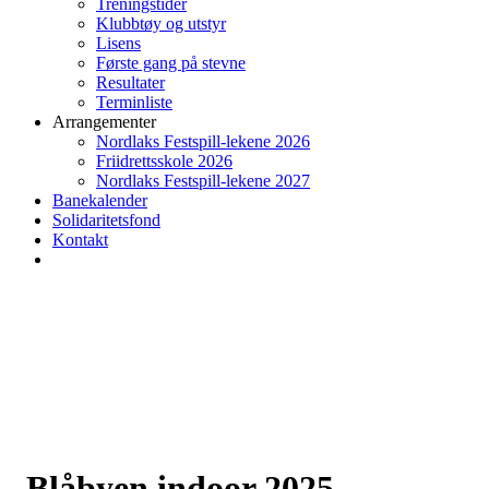
Treningstider
Klubbtøy og utstyr
Lisens
Første gang på stevne
Resultater
Terminliste
Arrangementer
Nordlaks Festspill-lekene 2026
Friidrettsskole 2026
Nordlaks Festspill-lekene 2027
Banekalender
Solidaritetsfond
Kontakt
Blåbyen indoor 2025