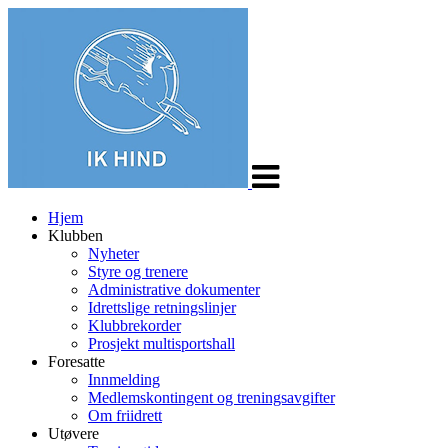
Veksle
navigasjon
Hjem
Klubben
Nyheter
Styre og trenere
Administrative dokumenter
Idrettslige retningslinjer
Klubbrekorder
Prosjekt multisportshall
Foresatte
Innmelding
Medlemskontingent og treningsavgifter
Om friidrett
Utøvere