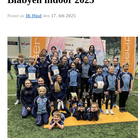
Postet av
IK Hind
den
17. feb 2025