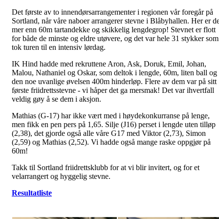
Det første av to innendørsarrangementer i regionen vår foregår på
Sortland, når våre naboer arrangerer stevne i Blåbyhallen. Her er de
mer enn 60m tartandekke og skikkelig lengdegrop! Stevnet er flott
for både de minste og eldre utøvere, og det var hele 31 stykker som
tok turen til en intensiv lørdag.
IK Hind hadde med rekruttene Aron, Ask, Doruk, Emil, Johan,
Malou, Nathaniel og Oskar, som deltok i lengde, 60m, liten ball og
den noe uvanlige øvelsen 400m hinderløp. Flere av dem var på sitt
første friidrettsstevne - vi håper det ga mersmak! Det var ihvertfall
veldig gøy å se dem i aksjon.
Mathias (G-17) har ikke vært med i høydekonkurranse på lenge,
men fikk en pen pers på 1,65. Silje (J16) perset i lengde uten tilløp
(2,38), det gjorde også alle våre G17 med Viktor (2,73), Simon
(2,59) og Mathias (2,52). Vi hadde også mange raske oppgjør på
60m!
Takk til Sortland friidrettsklubb for at vi blir invitert, og for et
velarrangert og hyggelig stevne.
Resultatliste