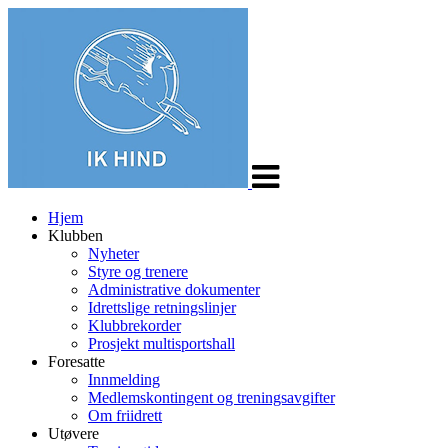
Veksle
navigasjon
Hjem
Klubben
Nyheter
Styre og trenere
Administrative dokumenter
Idrettslige retningslinjer
Klubbrekorder
Prosjekt multisportshall
Foresatte
Innmelding
Medlemskontingent og treningsavgifter
Om friidrett
Utøvere