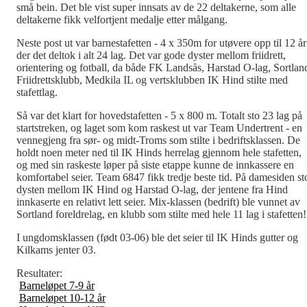
små bein. Det ble vist super innsats av de 22 deltakerne, som alle
deltakerne fikk velfortjent medalje etter målgang.
Neste post ut var barnestafetten - 4 x 350m for utøvere opp til 12 år
der det deltok i alt 24 lag. Det var gode dyster mellom friidrett,
orientering og fotball, da både FK Landsås, Harstad O-lag, Sortlan
Friidrettsklubb, Medkila IL og vertsklubben IK Hind stilte med
stafettlag.
Så var det klart for hovedstafetten - 5 x 800 m. Totalt sto 23 lag på
startstreken, og laget som kom raskest ut var Team Undertrent - en
vennegjeng fra sør- og midt-Troms som stilte i bedriftsklassen. De
holdt noen meter ned til IK Hinds herrelag gjennom hele stafetten,
og med sin raskeste løper på siste etappe kunne de innkassere en
komfortabel seier. Team 6847 fikk tredje beste tid. På damesiden st
dysten mellom IK Hind og Harstad O-lag, der jentene fra Hind
innkaserte en relativt lett seier. Mix-klassen (bedrift) ble vunnet av
Sortland foreldrelag, en klubb som stilte med hele 11 lag i stafetten!
I ungdomsklassen (født 03-06) ble det seier til IK Hinds gutter og
Kilkams jenter 03.
Resultater:
Barneløpet 7-9 år
Barneløpet 10-12 år