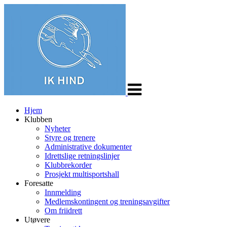
Veksle
navigasjon
Hjem
Klubben
Nyheter
Styre og trenere
Administrative dokumenter
Idrettslige retningslinjer
Klubbrekorder
Prosjekt multisportshall
Foresatte
Innmelding
Medlemskontingent og treningsavgifter
Om friidrett
Utøvere