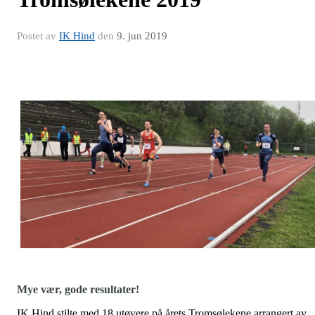
Postet av
IK Hind
den
9. jun 2019
Mye vær, gode resultater!
IK Hind stilte med 18 utøvere på årets Tromsølekene arrangert av