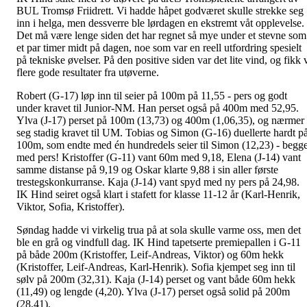
BUL Tromsø Friidrett. Vi hadde håpet godværet skulle strekke seg
inn i helga, men dessverre ble lørdagen en ekstremt våt opplevelse.
Det må være lenge siden det har regnet så mye under et stevne som
et par timer midt på dagen, noe som var en reell utfordring spesielt
på tekniske øvelser. På den positive siden var det lite vind, og fikk 
flere gode resultater fra utøverne.
Robert (G-17) løp inn til seier på 100m på 11,55 - pers og godt
under kravet til Junior-NM. Han perset også på 400m med 52,95.
Ylva (J-17) perset på 100m (13,73) og 400m (1,06,35), og nærmer
seg stadig kravet til UM. Tobias og Simon (G-16) duellerte hardt p
100m, som endte med én hundredels seier til Simon (12,23) - begg
med pers! Kristoffer (G-11) vant 60m med 9,18, Elena (J-14) vant
samme distanse på 9,19 og Oskar klarte 9,88 i sin aller første
trestegskonkurranse. Kaja (J-14) vant spyd med ny pers på 24,98.
IK Hind seiret også klart i stafett for klasse 11-12 år (Karl-Henrik,
Viktor, Sofia, Kristoffer).
Søndag hadde vi virkelig trua på at sola skulle varme oss, men det
ble en grå og vindfull dag. IK Hind tapetserte premiepallen i G-11
på både 200m (Kristoffer, Leif-Andreas, Viktor) og 60m hekk
(Kristoffer, Leif-Andreas, Karl-Henrik). Sofia kjempet seg inn til
sølv på 200m (32,31). Kaja (J-14) perset og vant både 60m hekk
(11,49) og lengde (4,20). Ylva (J-17) perset også solid på 200m
(28,41).