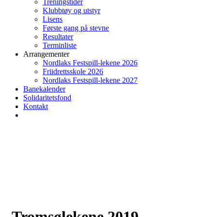
Treningstider
Klubbtøy og utstyr
Lisens
Første gang på stevne
Resultater
Terminliste
Arrangementer
Nordlaks Festspill-lekene 2026
Friidrettsskole 2026
Nordlaks Festspill-lekene 2027
Banekalender
Solidaritetsfond
Kontakt
Tromsølekene 2019