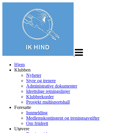
Veksle
navigasjon
Hjem
Klubben
Nyheter
Styre og trenere
Administrative dokumenter
Idrettslige retningslinjer
Klubbrekorder
Prosjekt multisportshall
Foresatte
Innmelding
Medlemskontingent og treningsavgifter
Om friidrett
Utøvere