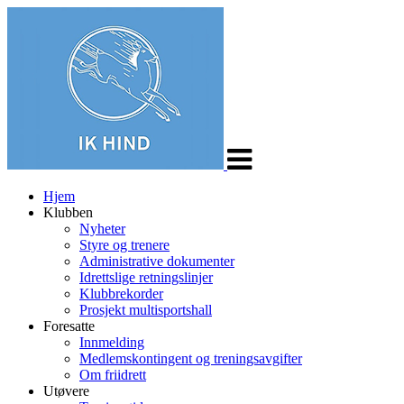
Veksle
navigasjon
Hjem
Klubben
Nyheter
Styre og trenere
Administrative dokumenter
Idrettslige retningslinjer
Klubbrekorder
Prosjekt multisportshall
Foresatte
Innmelding
Medlemskontingent og treningsavgifter
Om friidrett
Utøvere