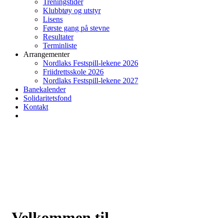
Treningstider
Klubbtøy og utstyr
Lisens
Første gang på stevne
Resultater
Terminliste
Arrangementer
Nordlaks Festspill-lekene 2026
Friidrettsskole 2026
Nordlaks Festspill-lekene 2027
Banekalender
Solidaritetsfond
Kontakt
Velkommen til