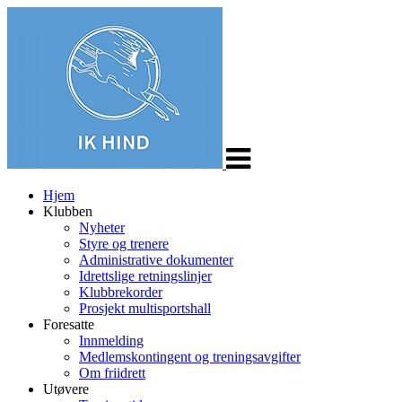
Veksle
navigasjon
Hjem
Klubben
Nyheter
Styre og trenere
Administrative dokumenter
Idrettslige retningslinjer
Klubbrekorder
Prosjekt multisportshall
Foresatte
Innmelding
Medlemskontingent og treningsavgifter
Om friidrett
Utøvere