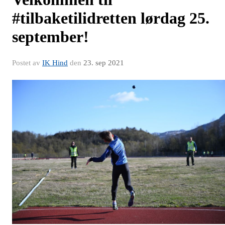
#tilbaketilidretten lørdag 25.
september!
Postet av
IK Hind
den
23. sep 2021