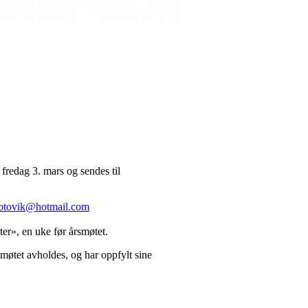
fredag 3. mars og sendes til
otovik@hotmail.com
er», en uke før årsmøtet.
møtet avholdes, og har oppfylt sine