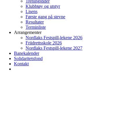
Treningstider
Klubbtøy og utstyr
Lisens
Første gang på stevne
Resultater
Terminliste
Arrangementer
Nordlaks Festspill-lekene 2026
Friidrettsskole 2026
Nordlaks Festspill-lekene 2027
Banekalender
Solidaritetsfond
Kontakt