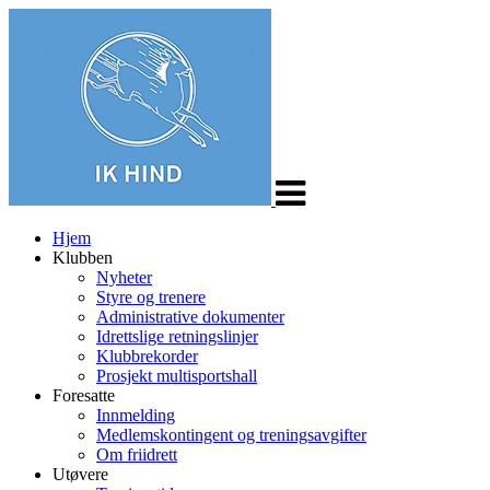
Veksle
navigasjon
Hjem
Klubben
Nyheter
Styre og trenere
Administrative dokumenter
Idrettslige retningslinjer
Klubbrekorder
Prosjekt multisportshall
Foresatte
Innmelding
Medlemskontingent og treningsavgifter
Om friidrett
Utøvere