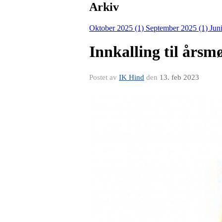
Arkiv
Oktober 2025 (1)
September 2025 (1)
Jun
Innkalling til årsm
Postet av
IK Hind
den
13. feb 2023