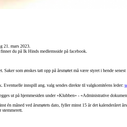
dag 21. mars 2023.
e finner du på Ik Hinds medlemsside på facebook.
et. Saker som ønskes tatt opp på årsmøtet må være styret i hende senest 
Eventuelle innspill ang. valg sendes direkte til valgkomitéens leder:
s
r legges ut på hjemmesiden under «Klubben» - «Administrative dokument
t én måned ved årsmøtets dato, fyller minst 15 år det kalenderåret års
har stemmerett.