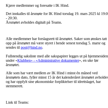
Kjære medlemmer og foresatte i IK Hind.
Det innkalles til årsmøte for IK Hind torsdag 19. mars 2025 kl 19:
- 20:30.
Årsmøtet avholdes digitalt på Teams.
Alle medlemmer har forslagsrett til årsmøtet. Saker som ønskes tatt
opp på årsmøtet må være styret i hende senest torsdag 5. marsr og
sendes til
post@hind.no
.
Fullstendig saksliste med alle sakspapirer legges ut på hjemmesiden
under «
Klubben» - «Administrative dokumenter
», en uke før
årsmøtet.
Alle som har vært medlem av IK Hind i minst én måned ved
årsmøtets dato, fyller minst 15 år det kalenderåret årsmøtet avholdes
og har oppfylt sine økonomiske forpliktelser til idrettslaget, har
stemmerett.
Link til Teams: