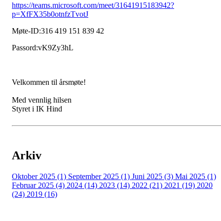
https://teams.microsoft.com/meet/31641915183942?
p=XfFX35b0otnfzTvotJ
Møte-ID:316 419 151 839 42
Passord:vK9Zy3hL
Velkommen til årsmøte!
Med vennlig hilsen
Styret i IK Hind
Arkiv
Oktober 2025 (1)
September 2025 (1)
Juni 2025 (3)
Mai 2025 (1)
Februar 2025 (4)
2024 (14)
2023 (14)
2022 (21)
2021 (19)
2020
(24)
2019 (16)