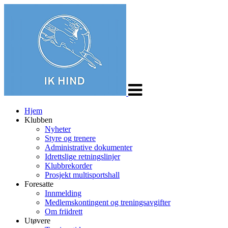
Veksle
navigasjon
Hjem
Klubben
Nyheter
Styre og trenere
Administrative dokumenter
Idrettslige retningslinjer
Klubbrekorder
Prosjekt multisportshall
Foresatte
Innmelding
Medlemskontingent og treningsavgifter
Om friidrett
Utøvere