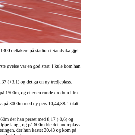
 1300 deltakere på stadion i Sandvika gjør
rste øvelse var en god start. I kule kom han
,37 (+3,1) og det ga en ny tredjeplass.
t på 1500m, og etter en runde dro hun i fra
ass på 3000m med ny pers 10,44,88. Totalt
ed 60m der han perset med 8,17 (-0,6) og
en løpe langt, og på 600m ble det andreplass
osringen, der hun kastet 30,43 og kom på