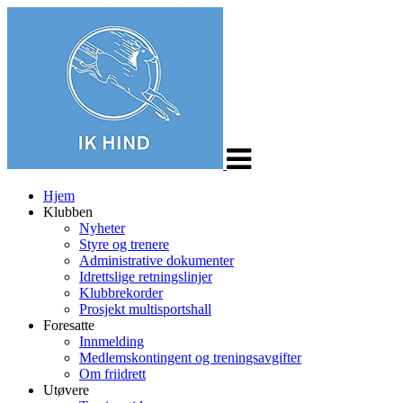
Veksle
navigasjon
Hjem
Klubben
Nyheter
Styre og trenere
Administrative dokumenter
Idrettslige retningslinjer
Klubbrekorder
Prosjekt multisportshall
Foresatte
Innmelding
Medlemskontingent og treningsavgifter
Om friidrett
Utøvere