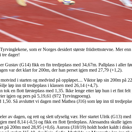
 Tyrvinglekene, som er Norges desidert største friidrettsstevne. Mer enn
i tre dager!
er Gustav (G14) fikk en fin tredjeplass med 34,67m. Pallplass i aller fø
dagen var det klart for 200m, der han perset igjen med 27,79 (+1,2).
 motvind i starten og medvind på oppløpet.... Viktor løp sin 200m på 22
ilje løp inn til tredjeplass i klassen med 26,14 (+4,7).
tok en flott førsteplass med 1,35. Ikke lenge etter løp hun i et fint fel
Seier igjen og pers på 5,19,61 (972 Tyrvingpoeng).
 1,50. Så avsluttet vi dagen med Mathea (J16) som løp inn til tredjepl
eler av dagen, og rett og slett ufyselig vær. Her startet Ulrik (G13) m
 igjen med 8,14 (-0,5) og fikk en flott fjerdeplass. Alessandra skulle igj
et på 200m med 28,95 (+0,6). Aurora (J18/19) holdt hodet kaldt i disk