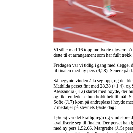
Vi stilte med 16 topp motiverte utøvere på
dette til et arrangement som har fullt trøkk 
Fredagen var vi tidlig i gang med slegge, d
til finalen med ny pers (9,58). Senere på 
Så begynte vinden å ta seg opp, og det ble
Mathilda perset fint med 28,38 (+1,4), og S
Alessandra (J12) startet med høyde, der hun 
og fikk en ledelse hun holdt helt til mål! 
Sofie (J17) kom på andreplass i høyde med
7 medaljer på stevnets første dag!
Lørdag var det kraftig regn og vind store d
kvalifiserte seg til finalen. Der perset han
med ny pers 1,52,66. Margrethe (J15) pers