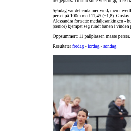
tredjeplass. Til slutt stilte vi et ungt, fris
Søndag var det enda mer vind, men ihvertfa
perset på 100m med 11,45 (+1,8). Gustav 
Alessandra fortsatte medaljesankingen - h
(senior) kjempet seg rundt banen i vinden 
Oppsummert: 11 pallplasser, masse perser, 
Resultater
fredag
-
lørdag
-
søndag
.