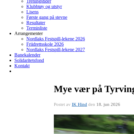
Treningstider
Klubbtøy og utstyr
Lisens
Første gang på stevne
Resultater
Terminliste
Arrangementer
Nordlaks Festspill-lekene 2026
Friidrettsskole 2026
Nordlaks Festspill-lekene 2027
Banekalender
Solidaritetsfond
Kontakt
Mye vær på Tyrvin
Postet av
IK Hind
den
18. jun 2026