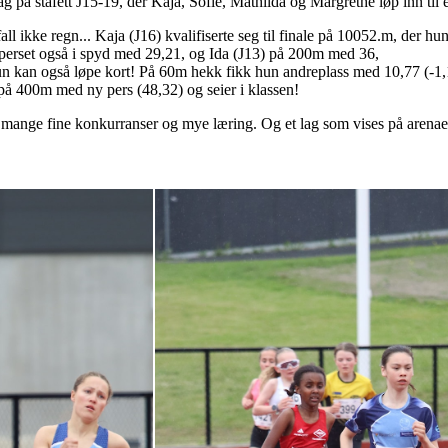
kt lag på stafett J15-19, der Kaja, Sofie, Mathilda og Margrethe løp inn til e
ll ikke regn... Kaja (J16) kvalifiserte seg til finale på 10052.m, der 
perset også i spyd med 29,21, og Ida (J13) på 200m med 36,
un kan også løpe kort! På 60m hekk fikk hun andreplass med 10,77 (-1,1
på 400m med ny pers (48,32) og seier i klassen!
mange fine konkurranser og mye læring. Og et lag som vises på arenaen i