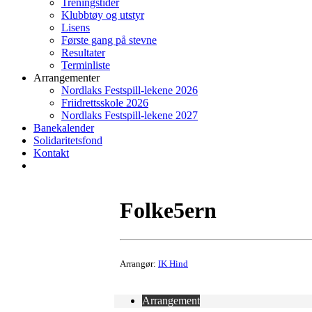
Treningstider
Klubbtøy og utstyr
Lisens
Første gang på stevne
Resultater
Terminliste
Arrangementer
Nordlaks Festspill-lekene 2026
Friidrettsskole 2026
Nordlaks Festspill-lekene 2027
Banekalender
Solidaritetsfond
Kontakt
Folke5ern
Arrangør:
IK Hind
Arrangement