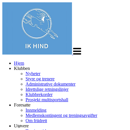
Veksle
navigasjon
Hjem
Klubben
Nyheter
Styre og trenere
Administrative dokumenter
Idrettslige retningslinjer
Klubbrekorder
Prosjekt multisportshall
Foresatte
Innmelding
Medlemskontingent og treningsavgifter
Om friidrett
Utøvere