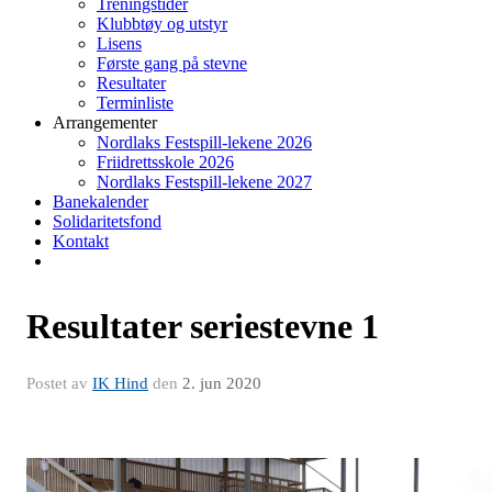
Treningstider
Klubbtøy og utstyr
Lisens
Første gang på stevne
Resultater
Terminliste
Arrangementer
Nordlaks Festspill-lekene 2026
Friidrettsskole 2026
Nordlaks Festspill-lekene 2027
Banekalender
Solidaritetsfond
Kontakt
Resultater seriestevne 1
Postet av
IK Hind
den
2. jun 2020