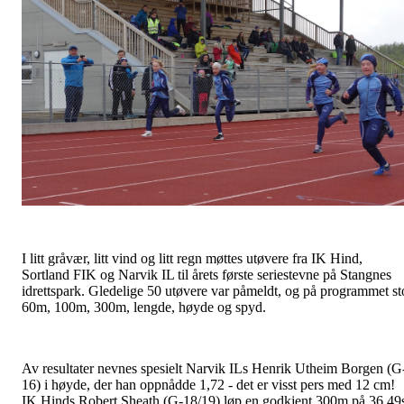
I litt gråvær, litt vind og litt regn møttes utøvere fra IK Hind,
Sortland FIK og Narvik IL til årets første seriestevne på Stangnes
idrettspark. Gledelige 50 utøvere var påmeldt, og på programmet st
60m, 100m, 300m, lengde, høyde og spyd.
Av resultater nevnes spesielt Narvik ILs Henrik Utheim Borgen (G
16) i høyde, der han oppnådde 1,72 - det er visst pers med 12 cm!
IK Hinds Robert Sheath (G-18/19) løp en godkjent 300m på 36,49