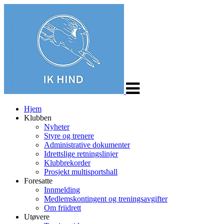
Veksle
navigasjon
Hjem
Klubben
Nyheter
Styre og trenere
Administrative dokumenter
Idrettslige retningslinjer
Klubbrekorder
Prosjekt multisportshall
Foresatte
Innmelding
Medlemskontingent og treningsavgifter
Om friidrett
Utøvere