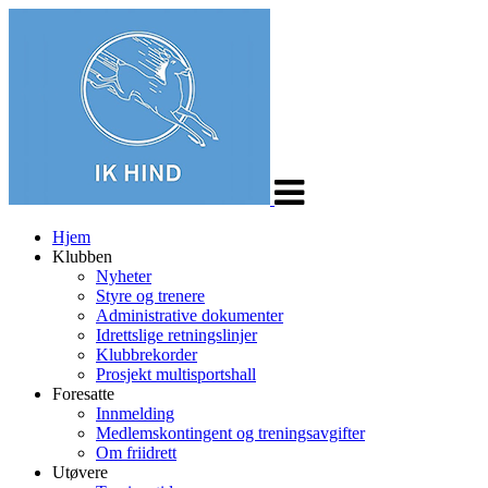
Veksle
navigasjon
Hjem
Klubben
Nyheter
Styre og trenere
Administrative dokumenter
Idrettslige retningslinjer
Klubbrekorder
Prosjekt multisportshall
Foresatte
Innmelding
Medlemskontingent og treningsavgifter
Om friidrett
Utøvere