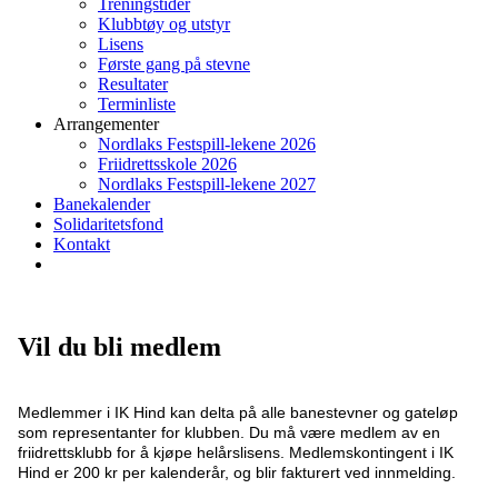
Treningstider
Klubbtøy og utstyr
Lisens
Første gang på stevne
Resultater
Terminliste
Arrangementer
Nordlaks Festspill-lekene 2026
Friidrettsskole 2026
Nordlaks Festspill-lekene 2027
Banekalender
Solidaritetsfond
Kontakt
Vil du bli medlem
Medlemmer i IK Hind kan delta på alle banestevner og gateløp
som representanter for klubben. Du må være medlem av en
friidrettsklubb for å kjøpe helårslisens. Medlemskontingent i IK
Hind er 200 kr per kalenderår, og blir fakturert ved innmelding.