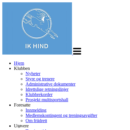
Veksle
navigasjon
Hjem
Klubben
Nyheter
Styre og trenere
Administrative dokumenter
Idrettslige retningslinjer
Klubbrekorder
Prosjekt multisportshall
Foresatte
Innmelding
Medlemskontingent og treningsavgifter
Om friidrett
Utøvere