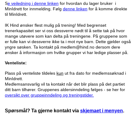
S
e
veiledning i denne linken
for hvordan du lager bruker i
MinIdrett for innmelding. Følg
denne linken
for å komme direkte
til MinIdrett.
IK Hind ønsker flest mulig på trening! Med begrenset
trenerkapasitet ser vi oss dessverre nødt til å sette tak på hvor
mange utøvere som kan delta på treningene.
På gruppene som
er fulle kan vi dessverre ikke ta i mot nye barn. Dette gjelder også
yngre søsken. Ta kontakt på medlem@hind.no dersom dere
ønsker å informasjon om hvilke grupper vi har ledige plasser på.
Venteliste:
Plass på venteliste tildeles
kun
ut fra dato for medlemssøknad i
MinIdrett.
Medlemsansvarlig vil ta kontakt når det blir plass på det partiet
ditt barn tilhører. Gruppenes aldersinndeling følges - se her for
oversikt over gruppeinndeling og treningstider.
Spørsmål? Ta gjerne kontakt via
skjemaet i menyen
.