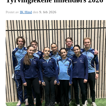
Postet av
IK Hind
den
9. feb 2026