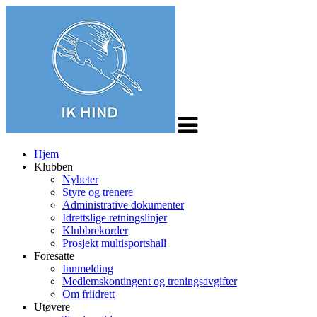
Veksle
navigasjon
Hjem
Klubben
Nyheter
Styre og trenere
Administrative dokumenter
Idrettslige retningslinjer
Klubbrekorder
Prosjekt multisportshall
Foresatte
Innmelding
Medlemskontingent og treningsavgifter
Om friidrett
Utøvere