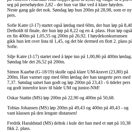
seg på persehøyden 2,82 - der hun var like ved å klare høyden.
Neste gang går det nok. Søndag løp hun 200m på 28,98, som er ny
pers.
Sofie Katre (J-17) startet også lørdag med 60m, der hun løp på 8,40
Detholdt til finale, der hun løp på 8,22 og en 4. plass. Hun løp også
en fin 400m på 1,05,55 og 200m på 26,92. I høydekonkurransen
gikk hun lett over lista til 1,45, og det ble dermed en flott 2. plass p
Sofie.
Silje Katre (J-17) startet med å løpe inn på 1,00,86 på 400m lørdag.
Søndag ble det 26,52 på 200m.
Simon Kaarbø (G-18/19) skulle også klare UM-kravet (23,80) på
200m. Han varmet opp med 60m lørdag der han tangerte pers med
7,37. Søndag satset han godt og løp 200m på 23,43 - 6 tideler pers
og godt innenfor krav til både UM og junior-NM!
Oskar Stattin (MS) løp 200m på 22,90 og 400m på 50,68.
Tobias Johansen (MS) løp 200m på 49,43 og 400m på 49,43 - og
vant klassen på den lengste distansen!
Fredrik Haraldstad (MS) deltok i kule der han med et støt på 10,38
fikk 2. plass.