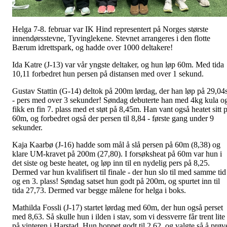
Helga 7-8. februar var IK Hind representert på Norges største
innendørsstevne, Tyvinglekene. Stevnet arrangeres i den flotte
Bærum idrettspark, og hadde over 1000 deltakere!
Ida Katre (J-13) var vår yngste deltaker, og hun løp 60m. Med tida
10,11 forbedret hun persen på distansen med over 1 sekund.
Gustav Stattin (G-14) deltok på 200m lørdag, der han løp på 29,04
- pers med over 3 sekunder! Søndag debuterte han med 4kg kula o
fikk en fin 7. plass med et støt på 8,45m. Han vant også heatet sitt 
60m, og forbedret også der persen til 8,84 - første gang under 9
sekunder.
Kaja Kaarbø (J-16) hadde som mål å slå persen på 60m (8,38) og
klare UM-kravet på 200m (27,80). I forsøksheat på 60m var hun i
det siste og beste heatet, og løp inn til en nydelig pers på 8,25.
Dermed var hun kvalifisert til finale - der hun slo til med samme tid
og en 3. plass! Søndag satset hun godt på 200m, og spurtet inn til
tida 27,73. Dermed var begge målene for helga i boks.
Mathilda Fossli (J-17) startet lørdag med 60m, der hun også perset
med 8,63. Så skulle hun i ilden i stav, som vi dessverre får trent lite
på vinteren i Harstad. Hun hoppet godt til 2,62, og valgte så å prøv